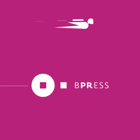
29 Ottobre 2024
Scopri la California Difference: BPRESS
porta le Prugne della California nella
realtà virtuale