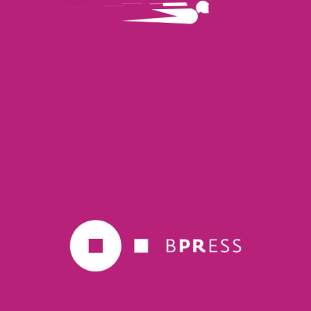
Milano, in un
hub di socializzazione e creatività
dedicato a riunioni, attività creative e
brainstorming, incontri con i clienti e sessioni di
formazione e coaching. Il progetto si fonda su 7
pilastri:
,
, l
tecnologia
flessibilità
ibertà
di
,
,
disconnessione
genitorialità
e famiglia
,
e
.
benessere
formazione
sviluppo professionale
È possibile lavorare in
liberamente scelti,
luoghi
purché rispondenti a una serie di criteri di idoneità
e sicurezza. Per quanta riguarda l’
, invece,
orario
si lavora per le ore previste dal contratto,
collocate in un arco temporale tra le 8 e le 20,
anche in maniera discontinua compatibilmente
con le esigenze operative, con diritto di